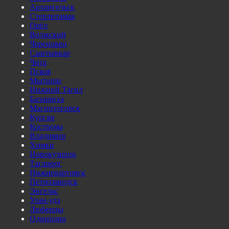
Архангельск
Стерлитамак
Орёл
Волжский
Череповец
Сыктывкар
Чита
Псков
Мытищи
Нижний Тагил
Балашиха
Магнитогорск
Курган
Кострома
Владимир
Химки
Новокузнецк
Таганрог
Нижневартовск
Петрозаводск
Энгельс
Улан-удэ
Люберцы
Одинцово