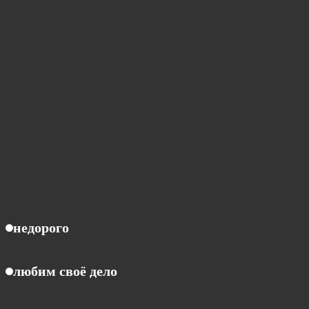
недорого
любим своё дело