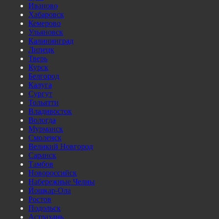
Иваново
Хабаровск
Кемерово
Ульяновск
Калининград
Липецк
Тверь
Курск
Белгород
Калуга
Сургут
Тольятти
Владивосток
Вологда
Мурманск
Смоленск
Великий Новгород
Саранск
Тамбов
Новороссийск
Набережные Челны
Йошкар-Ола
Ростов
Подольск
Астрахань