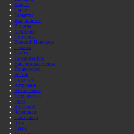
Калуга
Сургут
Тольятти
Владивосток
Вологда
Мурманск
Смоленск
Великий Новгород
Саранск
Тамбов
Новороссийск
Набережные Челны
Йошкар-Ола
Ростов
Подольск
Астрахань
Архангельск
Стерлитамак
Орёл
Волжский
Череповец
Сыктывкар
Чита
Псков
Мытищи