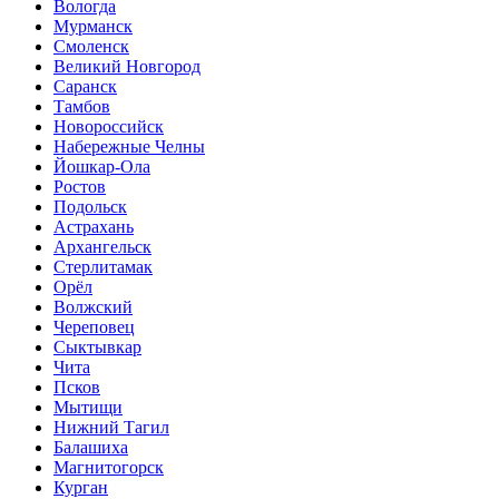
Вологда
Мурманск
Смоленск
Великий Новгород
Саранск
Тамбов
Новороссийск
Набережные Челны
Йошкар-Ола
Ростов
Подольск
Астрахань
Архангельск
Стерлитамак
Орёл
Волжский
Череповец
Сыктывкар
Чита
Псков
Мытищи
Нижний Тагил
Балашиха
Магнитогорск
Курган