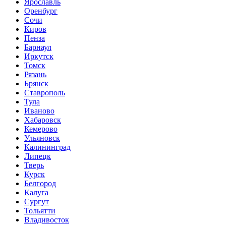
Ярославль
Оренбург
Сочи
Киров
Пенза
Барнаул
Иркутск
Томск
Рязань
Брянск
Ставрополь
Тула
Иваново
Хабаровск
Кемерово
Ульяновск
Калининград
Липецк
Тверь
Курск
Белгород
Калуга
Сургут
Тольятти
Владивосток