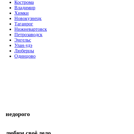
Кострома
Владимир
Химки
Новокузнецк
Таганрог
Нижневартовск
Петрозаводск
Энгельс
Улан-удэ
Люберцы
Одинцово
недорого
любим своё дело