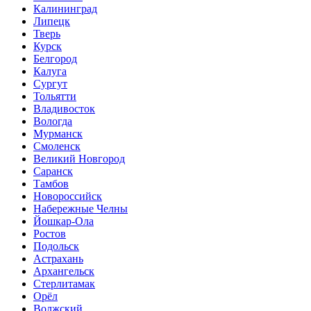
Калининград
Липецк
Тверь
Курск
Белгород
Калуга
Сургут
Тольятти
Владивосток
Вологда
Мурманск
Смоленск
Великий Новгород
Саранск
Тамбов
Новороссийск
Набережные Челны
Йошкар-Ола
Ростов
Подольск
Астрахань
Архангельск
Стерлитамак
Орёл
Волжский