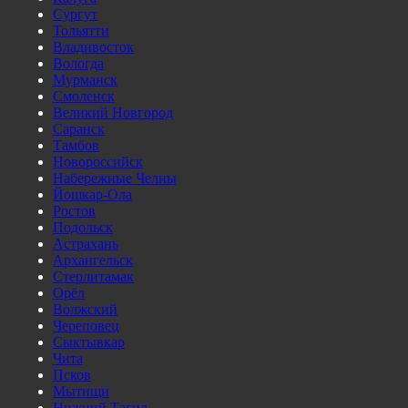
Сургут
Тольятти
Владивосток
Вологда
Мурманск
Смоленск
Великий Новгород
Саранск
Тамбов
Новороссийск
Набережные Челны
Йошкар-Ола
Ростов
Подольск
Астрахань
Архангельск
Стерлитамак
Орёл
Волжский
Череповец
Сыктывкар
Чита
Псков
Мытищи
Нижний Тагил