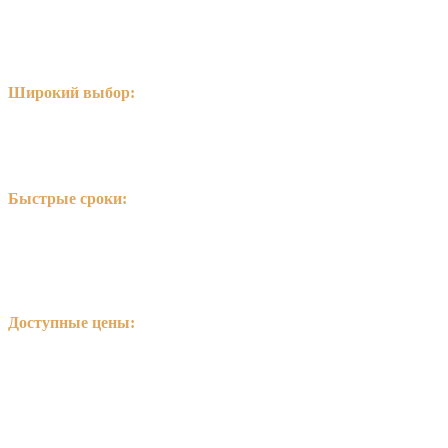
Широкий выбор:
Любые изображения, логотипы, надписи
Быстрые сроки:
Срочная печать от нескольких часов в
день заказа
Доступные цены:
Стоимость ниже, чем у конкурентов в в
Калининграде
Печать на любой одежде