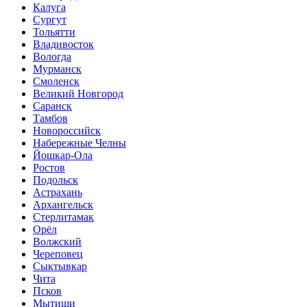
Калуга
Сургут
Тольятти
Владивосток
Вологда
Мурманск
Смоленск
Великий Новгород
Саранск
Тамбов
Новороссийск
Набережные Челны
Йошкар-Ола
Ростов
Подольск
Астрахань
Архангельск
Стерлитамак
Орёл
Волжский
Череповец
Сыктывкар
Чита
Псков
Мытищи