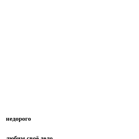
недорого
любим своё дело